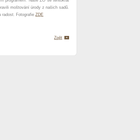
rním programem. Naše ZO se tentokrát
ravili moštování úrody z našich sadů.
 radost. Fotografie
ZDE
Zpět