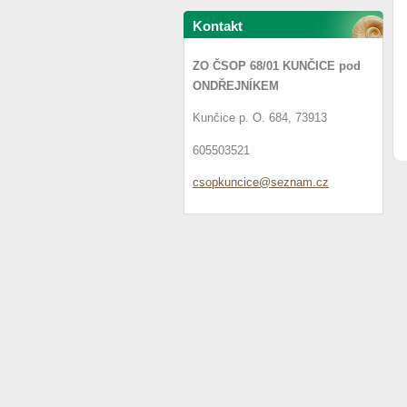
Kontakt
ZO ČSOP 68/01 KUNČICE pod
ONDŘEJNÍKEM
Kunčice p. O. 684, 73913
605503521
csopkunc
ice@sezn
am.cz