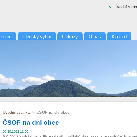
Úvodní strá
te nám
Členský výbor
Odkazy
O nás
Kontakt
Úvodní stránka
>
ČSOP na dni obce
ČSOP na dni obce
08.10.2012 11:30