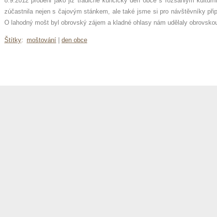
8.9.2012 proběhl jako již tradičně kunčický den obce s rozsáhlým kultu
zúčastnila nejen s čajovým stánkem, ale také jsme si pro návštěvníky přip
O lahodný mošt byl obrovský zájem a kladné ohlasy nám udělaly obrovskou
Štítky
:
moštování
|
den obce