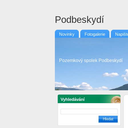
Podbeskydí
Novinky
Fotogalerie
Napiš
Pozemkový spolek Podbeskydí
Vyhledávání