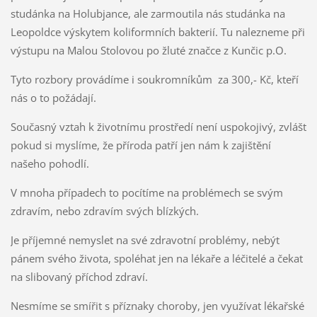
studánka na Holubjance, ale zarmoutila nás studánka na
Leopoldce výskytem koliformních bakterií. Tu nalezneme při
výstupu na Malou Stolovou po žluté značce z Kunčic p.O.
Tyto rozbory provádíme i soukromníkům za 300,- Kč, kteří
nás o to požádají.
Současný vztah k životnímu prostředí není uspokojivý, zvlášť
pokud si myslíme, že příroda patří jen nám k zajištění
našeho pohodlí.
V mnoha případech to pocítíme na problémech se svým
zdravím, nebo zdravím svých blízkých.
Je příjemné nemyslet na své zdravotní problémy, nebýt
pánem svého života, spoléhat jen na lékaře a léčitelé a čekat
na slibovaný příchod zdraví.
Nesmíme se smířit s příznaky choroby, jen využívat lékařské