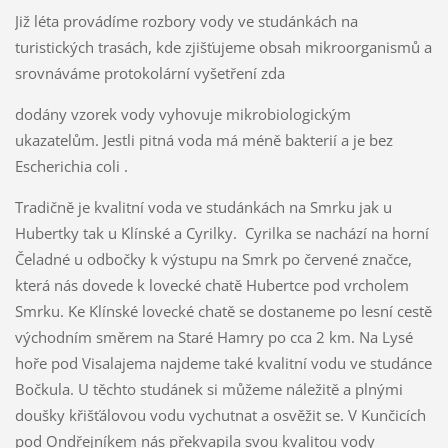
Již léta provádíme rozbory vody ve studánkách na
turistických trasách, kde zjišťujeme obsah mikroorganismů a
srovnáváme protokolární vyšetření zda
dodány vzorek vody vyhovuje mikrobiologickým
ukazatelům. Jestli pitná voda má méně bakterií a je bez
Escherichia coli .
Tradičně je kvalitní voda ve studánkách na Smrku jak u
Hubertky tak u Klínské a Cyrilky. Cyrilka se nachází na horní
Čeladné u odbočky k výstupu na Smrk po červené značce,
která nás dovede k lovecké chatě Hubertce pod vrcholem
Smrku. Ke Klínské lovecké chatě se dostaneme po lesní cestě
východním směrem na Staré Hamry po cca 2 km. Na Lysé
hoře pod Visalajema najdeme také kvalitní vodu ve studánce
Bočkula. U těchto studánek si můžeme náležitě a plnými
doušky křišťálovou vodu vychutnat a osvěžit se. V Kunčicích
pod Ondřejníkem nás překvapila svou kvalitou vody