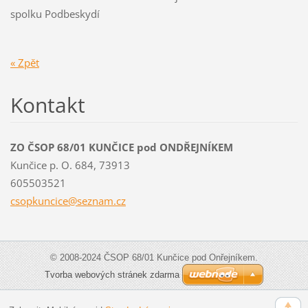
spolku Podbeskydí
« Zpět
Kontakt
ZO ČSOP 68/01 KUNČICE pod ONDŘEJNÍKEM
Kunčice p. O. 684, 73913
605503521
csopkunc
ice@sezn
am.cz
© 2008-2024 ČSOP 68/01 Kunčice pod Onřejníkem.
Tvorba webových stránek zdarma