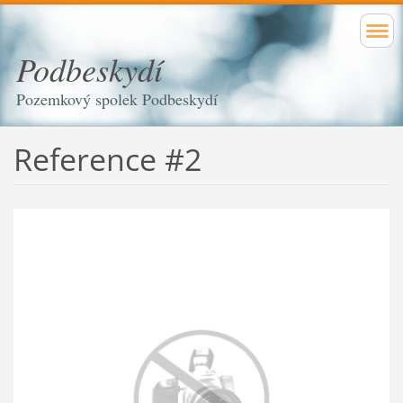
Podbeskydí
Pozemkový spolek Podbeskydí
Reference #2